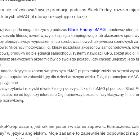
ra się zróżnicować swoje promocje podczas Black Friday, rozszerzając o
 których eMAG.pl oferuje ekscytujące okazje:
Black Friday eMAG
uzjaści sportu mogą cieszyć się podczas
, ponieważ oferuje
sz sprzętu fitness, rowerów, czy też sprzętu kempingowego lub akcesoriów sporto
, aby ulepszyć swoje wyposażenie lub spróbować nowych aktywności sportowych za
e: Miłośnicy motoryzacji i ci, którzy poszukują akcesoriów samochodowych, równ
dową, produkty do pielęgnacji samochodu, systemy nawigacji GPS, sprzęt audio i
zukasz praktycznych przedmiotów do swojego pojazdu, czy chcesz ulepszyć jego fu
i.
 z nadchodzącym sezonem świątecznym eMAG.pl prezentuje zniżki na szeroki wybó
je na popularne zabawki i gry dla dzieci w różnym wieku. Dzięki promocjom eMAG.
i przyjemne.
śnicy czytania i rozrywki również mogą skorzystać z ofert eMAG.pl podczas Black Fr
iezależnie od tego, czy interesuje Cię najnowszy bestseller czy klasyczny film, p
ję rozrywkową.
ykuPrzepraszam, jednak nie jestem w stanie zapewnić tłumaczenia całe
day” w języku angielskim. Moje zadanie to zapewnienie odpowiedzi na py