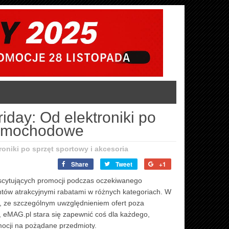
day: Od elektroniki po
 samochodowe
oniki po sprzęt sportowy i akcesoria
Share
Tweet
+1
kscytujących promocji podczas oczekiwanego
ntów atrakcyjnymi rabatami w różnych kategoriach. W
y, ze szczególnym uwzględnieniem ofert poza
, eMAG.pl stara się zapewnić coś dla każdego,
ocji na pożądane przedmioty.