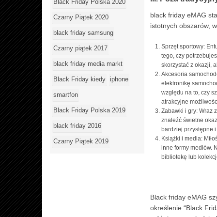
Black Friday Polska 2020
black friday eMAG sta
Czarny Piątek 2020
istotnych obszarów, w
black friday samsung
Sprzęt sportowy: Ent
Czarny piątek 2017
tego, czy potrzebuje
black friday media markt
skorzystać z okazji
Akcesoria samochodow
Black Friday kiedy
iphone
elektronikę samocho
względu na to, czy s
smartfon
atrakcyjne możliwośc
Black Friday Polska 2019
Zabawki i gry: Wraz
znaleźć świetne okaz
black friday 2016
bardziej przystępne 
Książki i media: Miło
Czarny Piątek 2019
inne formy mediów. N
bibliotekę lub kolekc
Black friday eMAG sz
określenie “Black Fri