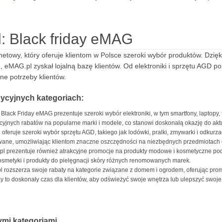
l: Black friday eMAG
rnetowy, który oferuje klientom w Polsce szeroki wybór produktów. Dzięk
 eMAG.pl zyskał lojalną bazę klientów. Od elektroniki i sprzętu AGD p
ne potrzeby klientów.
adycyjnych kategoriach:
Black Friday eMAG prezentuje szeroki wybór elektroniki, w tym smartfony, laptopy, t
cyjnych rabatów na popularne marki i modele, co stanowi doskonałą okazję do aktu
oferuje szeroki wybór sprzętu AGD, takiego jak lodówki, pralki, zmywarki i odkurz
wane, umożliwiając klientom znaczne oszczędności na niezbędnych przedmiotach
l prezentuje również atrakcyjne promocje na produkty modowe i kosmetyczne podcz
osmetyki i produkty do pielęgnacji skóry różnych renomowanych marek.
 rozszerza swoje rabaty na kategorie związane z domem i ogrodem, oferując prom
ay to doskonały czas dla klientów, aby odświeżyć swoje wnętrza lub ulepszyć swo
nymi kategoriami