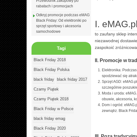
Przewodnik zakupowy po
rabatach i promocjach
Odkryj promocje podczas eMAG
Black Friday: Od elektroniki po
I. eMAG.p
sprzęt sportowy i akcesoria
samochodowe
to zaufany sklep inte
niezawodnej dostawie,
zaspokoić zróżnicowa
Tagi
Black Friday 2018
II. Promocje w tr
Black Friday Polska
Elektronika: Podczas 
spodziewać się atrak
black friday
black friday 2017
Sprzęt AGD: eMAG.pl 
szczególnie poszuki
Czarny Piątek
Moda i uroda: eMAG.p
Czarny Piątek 2018
obuwie, akcesoria, k
Dom i ogród: eMAG.pl
Black Friday w Polsce
zewnątrz. Black Frid
black friday emag
Black Friday 2020
III. Poza tradycyj