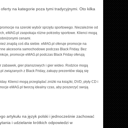
ferty na kategorie poza tymi tradycyjnymi. Oto kilka
 promocje na szeroki wybór sprzętu sportowego. Niezależnie od
wych, eMAG.pl zaspokaja różne potrzeby sportowe. Klienci mogą
 obniżonymi cenami.
ież znajdą coś dla siebie. eMAG.pl oferuje promocje na
 inne akcesoria samochodowe podczas Black Friday. Bez
nkcje, promocje eMAG.pl podczas Black Friday oferują
r zabawek, gier planszowych i gier wideo. Rodzice mogą
pl związanych z Black Friday, zakupy prezentów stają się
iday. Klienci mogą przeglądać zniżki na książki, DVD, płyty CD i
romocje eMAG.pl tworzą idealny czas, aby poszerzyć swoją
go artykułu na język polski i jednocześnie zachować
tania i udzielanie krótkich odpowiedzi w