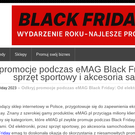
iedy
Sklepy
Promuj swój biznes
 promocje podczas eMAG Black Fri
sprzęt sportowy i akcesoria
»
Odkryj promocje podczas eMAG Black Friday: Od elektr
riday 2023
iodący sklep internetowy w Polsce, przygotowuje się do zapewnienia e
day. Znany z szerokiej gamy produktów, eMAG.pl przyciąga miliony klie
ymy się kategoriom, które eMAG.pl zwykle promuje podczas Black Frida
nami. Od elektroniki, przez sprzęt sportowy, po akcesoria samochodowe
Friday
emag to doskonała okazja do skorzystania z niesamowitych prom