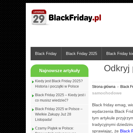
Black Friday
Black Friday 2025
Black Friday k
Odkryj
Najnowsze artykuły
Kiedy jest Black Friday 2025?
»
Historia i początki w Polsce
Strona główna
Black F
samochodowe
Black Friday 2025 – Kiedy jest i
co musisz wiedzieć?
Black friday emag, w
Black Friday 2025 w Polsce –
wydarzenia Black Fri
Wielkie Zakupy Już 28
tym artykule przyjrz
Listopada!
tradycyjnymi dziedzi
Czarny Piątek w Polsce:
sprawiając, że
Black 