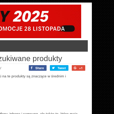
szukiwane produkty
y
Share
Tweet
+1
ki na te produkty są znaczące w średnim i
tfony, iphone i samsung, ale także te, które mają