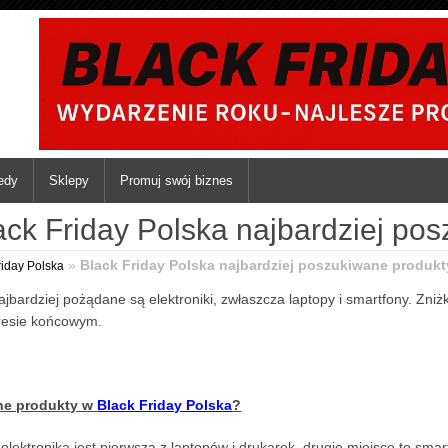
iedy
Sklepy
Promuj swój biznes
ack Friday Polska najbardziej po
»
Black Friday Polska najbardziej poszukiwane produkt
riday Polska
ajbardziej pożądane są elektroniki, zwłaszcza laptopy i smartfony. Zniż
resie końcowym.
rne produkty w
Black Friday Polska
?
elektronika jest pierwszą z laptopów i drukarek, drugie miejsce to smar