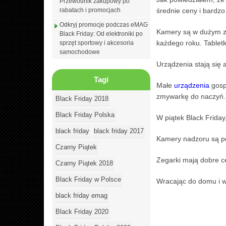
Przewodnik zakupowy po
rabatach i promocjach
średnie ceny i bardzo
Odkryj promocje podczas eMAG
Kamery są w dużym za
Black Friday: Od elektroniki po
każdego roku. Tabletk
sprzęt sportowy i akcesoria
samochodowe
Urządzenia stają się 
Tagi
Małe
urządzenia
gosp
zmywarkę do naczyń.
Black Friday 2018
Black Friday Polska
W piątek Black Friday
black friday
black friday 2017
Kamery nadzoru są po
Czarny Piątek
Zegarki mają dobre ce
Czarny Piątek 2018
Black Friday w Polsce
Wracając do domu i wsz
black friday emag
Black Friday 2020