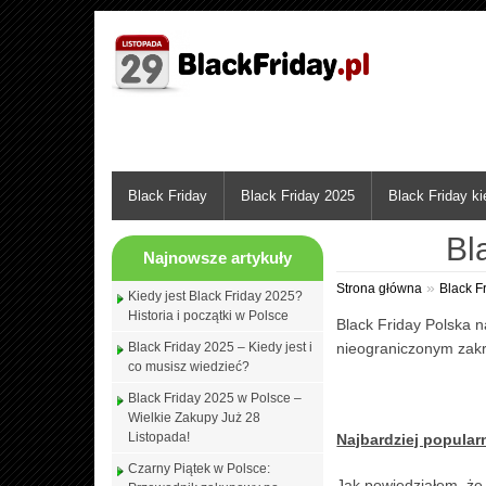
Black Friday
Black Friday 2025
Black Friday k
Bl
Najnowsze artykuły
»
Strona główna
Black F
Kiedy jest Black Friday 2025?
Historia i początki w Polsce
Black Friday Polska n
Black Friday 2025 – Kiedy jest i
nieograniczonym zak
co musisz wiedzieć?
Black Friday 2025 w Polsce –
Wielkie Zakupy Już 28
Listopada!
Najbardziej popula
Czarny Piątek w Polsce:
Jak powiedziałem, że 