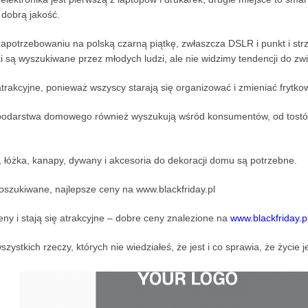
 dobrą jakość.
potrzebowaniu na polską czarną piątkę, zwłaszcza DSLR i punkt i strz
i są wyszukiwane przez młodych ludzi, ale nie widzimy tendencji do zw
atrakcyjne, ponieważ wszyscy starają się organizować i zmieniać frytkow
odarstwa domowego również wyszukują wśród konsumentów, od tostó
, łóżka, kanapy, dywany i akcesoria do dekoracji domu są potrzebne.
szukiwane, najlepsze ceny na www.blackfriday.pl
ny i stają się atrakcyjne – dobre ceny znalezione na
www.blackfriday.p
ystkich rzeczy, których nie wiedziałeś, że jest i co sprawia, że ​​życie 